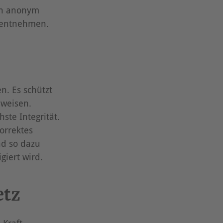
ch anonym
entnehmen.
en. Es schützt
nweisen.
ste Integrität.
orrektes
nd so dazu
giert wird.
etz
 Kraft