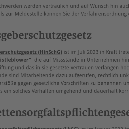
chwerden werden vertraulich und auf Wunsch hin au
ils zur Meldestelle können Sie der
Verfahrensordnung
geberschutzgesetz
erschutzgesetz (HinSchG)
ist im Juli 2023 in Kraft tret
istleblower"
, die auf Missstände in Unternehmen hi
tiftung und das in sie gesetzte Vertrauen verlangen höch
de sind Mitarbeitende dazu aufgerufen, rechtlich unk
erstöße gegen gesetzliche Vorschriften zu benennen u
s ein solches Verhalten umgehend und dauerhaft korri
ettensorgfaltspflichtenges
nsorgfaltspflichtengesetz (LkSG)
ist im Januar 2023 in