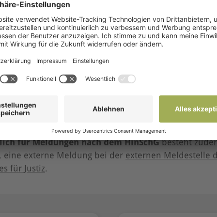
sendet werden:
onie
rtraulich
elle
82
f
 der hinweisgebenden Person kann ein persönliches G
 solches Gespräch ist nur nach vorheriger Vereinbarun
lich für Meldungen nach dem HinSchG
besteht zude
, eine externe Meldung bei der
externen Meldestelle 
 für Justiz
.