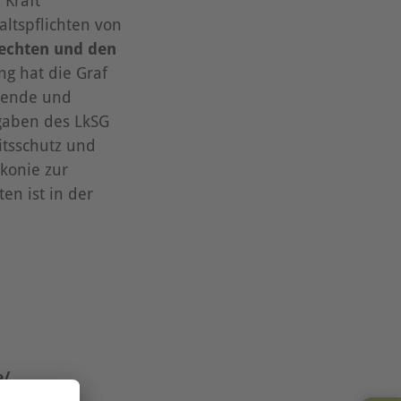
ltspflichten von
echten und den
ng hat die Graf
itende und
rgaben des LkSG
itsschutz und
konie zur
en ist in der
e/
e folgende