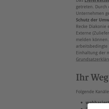
getreten. Durch
Unternehmen gese
Schutz der Umw
Recke Diakonie 
Externe (Zulief
melden können. 
arbeitsbedingte 
Einhaltung der 
Grundsatzerklär
Ihr Weg
Folgende Kanäle
webbasiert
Beschwerd