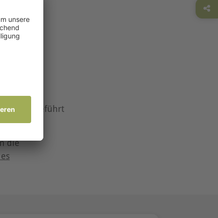
espräch geführt
g möglich.
m die
des