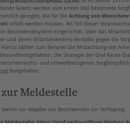
 dieses Gesetz werden zum ersten Mal bestimmte Sorgfa
tzlich geregelt, die für die
Achtung von Menschenr
elt
erfüllt werden müssen. Als Teil dieser Verantwortu
ein Beschwerdesystem eingerichtet, über das Mitarbe
erer und deren Mitarbeitenden) Verstöße gegen die Vo
Hierzu zählen zum Beispiel die Missachtung von Arbe
Gesundheitsgefahren. Die Strategie der Graf Recke Dia
menschenrechts- und umweltbezogenen Sorgfaltspflicht
ung
festgehalten.
 zur Meldestelle
 stehen zur Abgabe von Beschwerden zur Verfügung:
e Meldestelle:
https://graf-recke-stiftung.hintbox.d
en können zudem
postalisch
oder per
Hauspost
an di