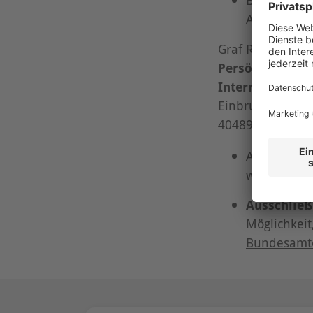
Adresse ge
Graf Recke Diak
Persönlich / Ve
Interne Meldest
Einbrunger Str. 
40489 Düsseldor
Auf Wunsch
werden. Ein
Ausschließ
Möglichkeit
Bundesamtes